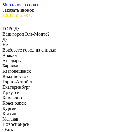
Skip to main content
Заказать звонок
8-800-555-3837
✉️info@ooo-irs.ru
ГОРОД:
Ваш город
Эль-Монте
?
Да
Нет
Выберете город из списка:
Абакан
Анадырь
Барнаул
Благовещенск
Владивосток
Горно-Алтайск
Екатеринбург
Иркутск
Кемерово
Красноярск
Курган
Кызыл
Магадан
Новосибирск
Омск