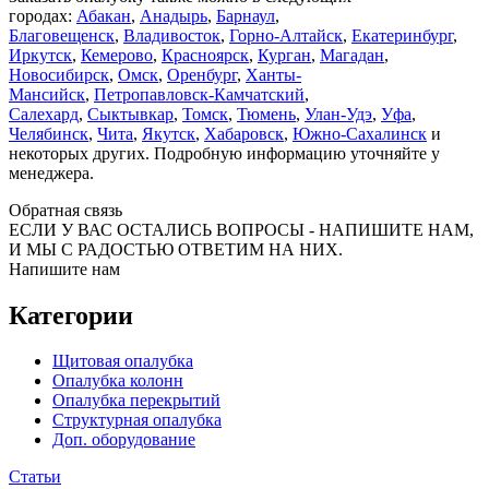
городах:
Абакан
,
Анадырь
,
Барнаул
,
Благовещенск
,
Владивосток
,
Горно-Алтайск
,
Екатеринбург
,
Иркутск
,
Кемерово
,
Красноярск
,
Курган
,
Магадан
,
Новосибирск
,
Омск
,
Оренбург
,
Ханты-
Мансийск
,
Петропавловск-Камчатский
,
Салехард
,
Сыктывкар
,
Томск
,
Тюмень
,
Улан-Удэ
,
Уфа
,
Челябинск
,
Чита
,
Якутск
,
Хабаровск
,
Южно-Сахалинск
и
некоторых других. Подробную информацию уточняйте у
менеджера.
Обратная связь
ЕСЛИ У ВАС ОСТАЛИСЬ ВОПРОСЫ - НАПИШИТЕ НАМ,
И МЫ С РАДОСТЬЮ ОТВЕТИМ НА НИХ.
Напишите нам
Категории
Щитовая опалубка
Опалубка колонн
Опалубка перекрытий
Структурная опалубка
Доп. оборудование
Статьи