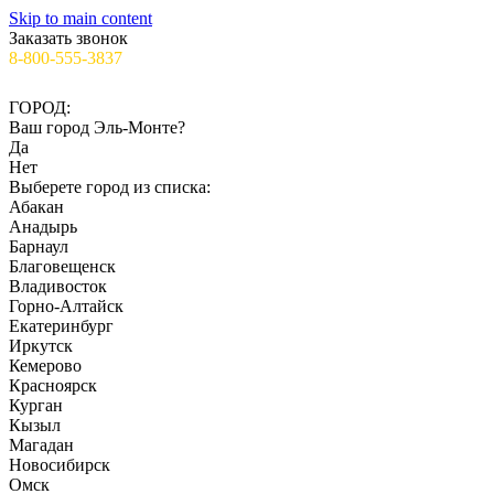
Skip to main content
Заказать звонок
8-800-555-3837
✉️info@ooo-irs.ru
ГОРОД:
Ваш город
Эль-Монте
?
Да
Нет
Выберете город из списка:
Абакан
Анадырь
Барнаул
Благовещенск
Владивосток
Горно-Алтайск
Екатеринбург
Иркутск
Кемерово
Красноярск
Курган
Кызыл
Магадан
Новосибирск
Омск