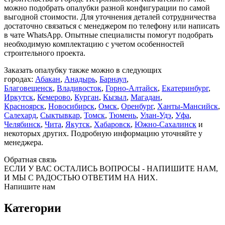
можно подобрать опалубки разной конфигурации по самой
выгодной стоимости. Для уточнения деталей сотрудничества
достаточно связаться с менеджером по телефону или написать
в чате WhatsApp. Опытные специалисты помогут подобрать
необходимую комплектацию с учетом особенностей
строительного проекта.
Заказать опалубку также можно в следующих
городах:
Абакан
,
Анадырь
,
Барнаул
,
Благовещенск
,
Владивосток
,
Горно-Алтайск
,
Екатеринбург
,
Иркутск
,
Кемерово
,
Курган
,
Кызыл
,
Магадан
,
Красноярск
,
Новосибирск
,
Омск
,
Оренбург
,
Ханты-Мансийск
,
Салехард
,
Сыктывкар
,
Томск
,
Тюмень
,
Улан-Удэ
,
Уфа
,
Челябинск
,
Чита
,
Якутск
,
Хабаровск
,
Южно-Сахалинск
и
некоторых других. Подробную информацию уточняйте у
менеджера.
Обратная связь
ЕСЛИ У ВАС ОСТАЛИСЬ ВОПРОСЫ - НАПИШИТЕ НАМ,
И МЫ С РАДОСТЬЮ ОТВЕТИМ НА НИХ.
Напишите нам
Категории