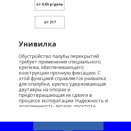
от 0,65 р/день
от 217
Унивилка
Обустройство палубы перекрытий
требует применения специального
крепежа, обеспечивающего
конструкции прочную фиксацию. С
этой функцией справляется унивилка
для опалубки, крепко удерживающая
двутавры на опорах и
предотвращающая их сдвиги в
процессе эксплуатации. Надежность и
долговечность детали, простота
установки и демонтажа, возможность
неоднократного повторного
использования сделали ее
незаменимой в монолитном