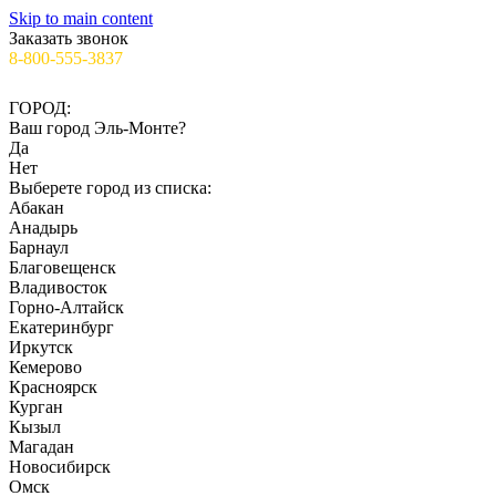
Skip to main content
Заказать звонок
8-800-555-3837
✉️info@ooo-irs.ru
ГОРОД:
Ваш город
Эль-Монте
?
Да
Нет
Выберете город из списка:
Абакан
Анадырь
Барнаул
Благовещенск
Владивосток
Горно-Алтайск
Екатеринбург
Иркутск
Кемерово
Красноярск
Курган
Кызыл
Магадан
Новосибирск
Омск