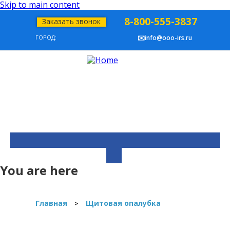
Skip to main content
8-800-555-3837
Заказать звонок
ГОРОД:
✉️info@ooo-irs.ru
You are here
Главная
Щитовая опалубка
>