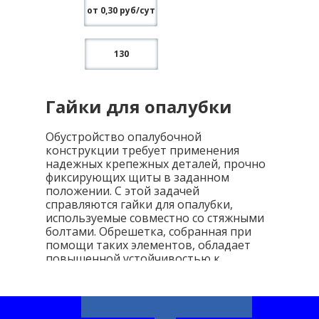
от 0,30 руб/сут
130
Гайки для опалубки
Обустройство опалубочной
конструкции требует применения
надежных крепежных деталей, прочно
фиксирующих щиты в заданном
положении. С этой задачей
справляются гайки для опалубки,
используемые совместно со стяжными
болтами. Обрешетка, собранная при
помощи таких элементов, обладает
повышенной устойчивостью к
расхождениям и деформациям в
процессе эксплуатации. В результате
монолитное полотно получается
ровным, гладким, максимально