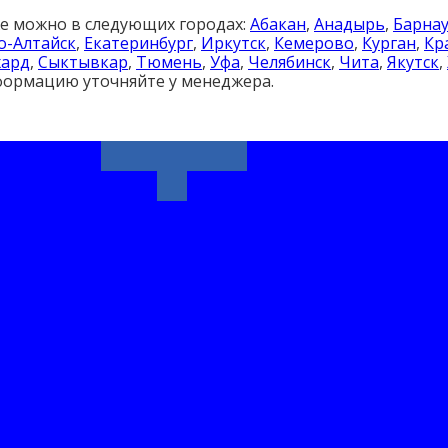
е можно в следующих городах:
Абакан
,
Анадырь
,
Барна
о-Алтайск
,
Екатеринбург
,
Иркутск
,
Кемерово
,
Курган
,
Кр
хард
,
Сыктывкар
,
Тюмень
,
Уфа
,
Челябинск
,
Чита
,
Якутск
,
формацию уточняйте у менеджера.