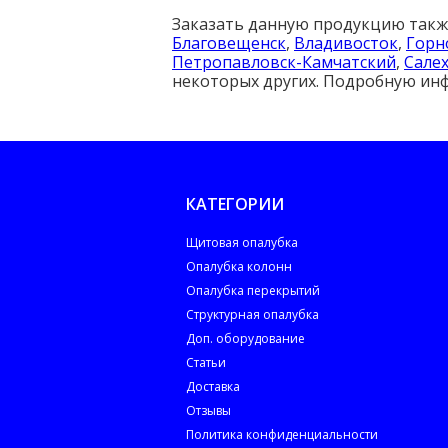
Заказать данную продукцию такж
Благовещенск
,
Владивосток
,
Горн
Петропавловск-Камчатский
,
Сале
некоторых других. Подробную ин
КАТЕГОРИИ
Щитовая опалубка
Опалубка колонн
Опалубка перекрытий
Структурная опалубка
Доп. оборудование
Статьи
Доставка
Отзывы
Политика конфиденциальности