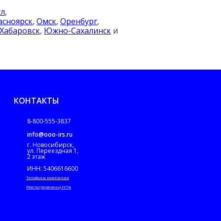
ул
,
асноярск
,
Омск
,
Оренбург
,
Хабаровск
,
Южно-Сахалинск
и
КОНТАКТЫ
8-800-555-3837
info@ooo-irs.ru
г. Новосибирск,
ул. Переездная 1,
2 этаж
ИНН: 5406616600
Телефоны компании
Реестр (перечень) НПА