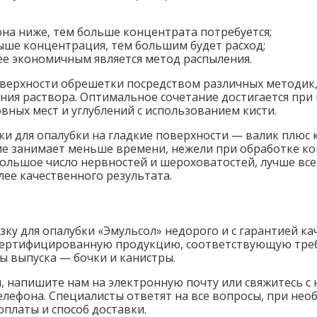
на ниже, тем больше концентрата потребуется;
ыше концентрация, тем большим будет расход;
ее экономичным является метод распыления.
верхности обрешетки посредством различных методик,
ния раствора. Оптимальное сочетание достигается при 
ных мест и углублений с использованием кисти.
и для опалубки на гладкие поверхности — валик плюс к
ие занимает меньше времени, нежели при обработке к
ольшое число нервностей и шероховатостей, лучше все
лее качественного результата.
ку для опалубки «Эмульсол» недорого и с гарантией ка
 сертифицированную продукцию, соответствующую тре
ы выпуска — бочки и канистры.
и, напишите нам на электронную почту или свяжитесь 
елефона. Специалисты ответят на все вопросы, при нео
оплаты и способ доставки.