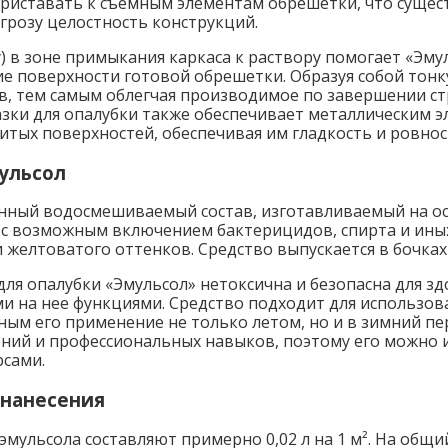
приставать к съемным элементам обрешетки, что суще
грозу целостность конструкций.
 в зоне примыкания каркаса к раствору помогает «Эму
ие поверхности готовой обрешетки. Образуя собой тонк
, тем самым облегчая производимое по завершении с
зки для опалубки также обеспечивает металлическим 
итых поверхностей, обеспечивая им гладкость и ровнос
ульсол
нный водосмешиваемый состав, изготавливаемый на ос
с возможным включением бактерицидов, спирта и иных
желтоватого оттенков. Средство выпускается в бочках 
для опалубки «Эмульсол» нетоксична и безопасна для з
ми на нее функциями. Средство подходит для использов
ым его применение не только летом, но и в зимний пе
ений и профессиональных навыков, поэтому его можно
рсами.
 нанесения
мульсола составляют примерно 0,02 л на 1 м². На общи