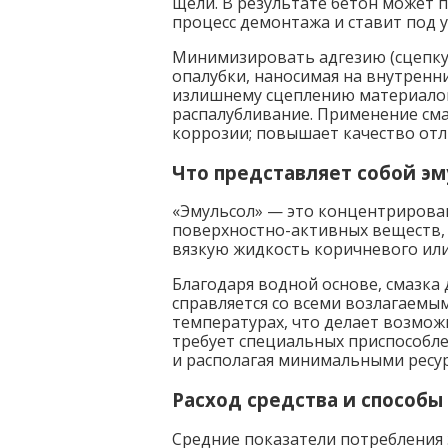
щели. В результате бетон может 
процесс демонтажа и ставит под у
Минимизировать адгезию (сцепку)
опалубки, наносимая на внутренн
излишнему сцеплению материалов
распалубливание. Применение сма
коррозии; повышает качество отл
Что представляет собой эм
«Эмульсол» — это концентрирова
поверхностно-активных веществ, 
вязкую жидкость коричневого или 
Благодаря водной основе, смазка 
справляется со всеми возлагаемы
температурах, что делает возможн
требует специальных приспособл
и располагая минимальными ресу
Расход средства и способы
Средние показатели потребления э