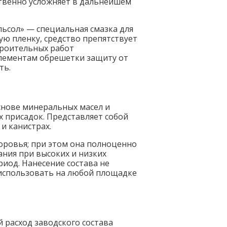
ственно усложняет в дальнейшем
льсол» — специальная смазка для
ую пленку, средство препятствует
троительных работ
элементам обрешетки защиту от
ть.
нове минеральных масел и
 присадок. Представляет собой
и канистрах.
доровья; при этом она полноценно
ания при высоких и низких
риод. Нанесение состава не
 использовать на любой площадке
й расход заводского состава